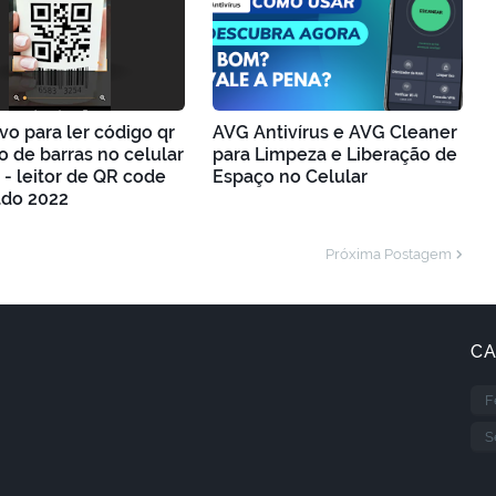
ivo para ler código qr
AVG Antivírus e AVG Cleaner
o de barras no celular
para Limpeza e Liberação de
 - leitor de QR code
Espaço no Celular
ado 2022
Próxima Postagem
CA
F
S