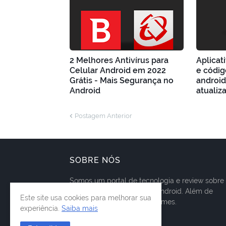
2 Melhores Antivírus para
Aplicat
Celular Android em 2022
e códig
Grátis - Mais Segurança no
android
Android
atualiz
Postagem Anterior
SOBRE NÓS
Somos um portal de tecnologia e review sobre
aplicativos para celulares android. Além de
Este site usa cookies para melhorar sua
tutoriais e soluções para games.
experiência.
Saiba mais